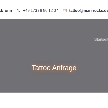
rsbronn
+49 173 / 9 86 12 37
tattoo@mari-rocks.d
Startsei
Tattoo Anfrage