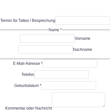
Termin für Tattoo / Besprechung
Name
/
*
N
Vorname
a
c
Nachname
h
r
i
E-Mail-Adresse
*
c
h
Telefon
t
T
Geburtsdatum
*
e
l
e
f
Kommentar oder Nachricht